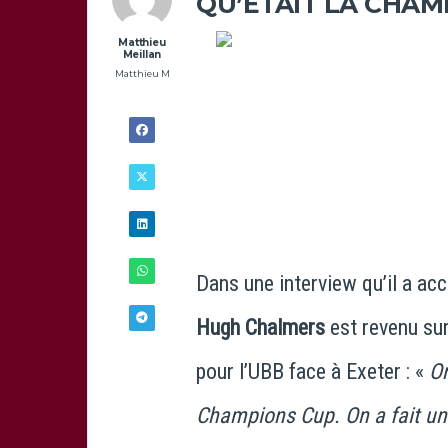
QU’ÉTAIT LA CHAM
Matthieu
Meillan
Matthieu M
Dans une interview qu’il a acc
Hugh Chalmers
est revenu sur
pour l’UBB face à Exeter : «
On
27/11 -
17H00
Champions Cup. On a fait un 