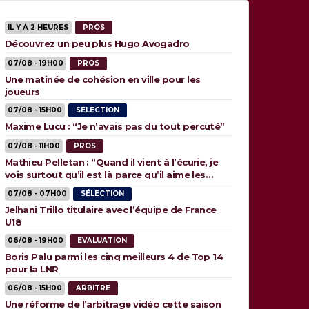
IL Y A 2 HEURES
PROS
Découvrez un peu plus Hugo Avogadro
07/08 - 19H00
PROS
Une matinée de cohésion en ville pour les
joueurs
07/08 - 15H00
SÉLECTION
Maxime Lucu : “Je n’avais pas du tout percuté”
07/08 - 11H00
PROS
Mathieu Pelletan : “Quand il vient à l’écurie, je
vois surtout qu’il est là parce qu’il aime les
animaux”
07/08 - 07H00
SÉLECTION
Jelhani Trillo titulaire avec l’équipe de France
U18
06/08 - 19H00
EVALUATION
Boris Palu parmi les cinq meilleurs 4 de Top 14
pour la LNR
06/08 - 15H00
ARBITRE
Une réforme de l’arbitrage vidéo cette saison