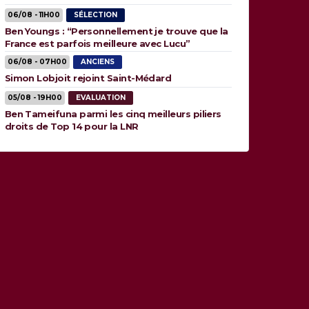
06/08 - 11H00
SÉLECTION
Ben Youngs : “Personnellement je trouve que la
France est parfois meilleure avec Lucu”
06/08 - 07H00
ANCIENS
Simon Lobjoit rejoint Saint-Médard
05/08 - 19H00
EVALUATION
Ben Tameifuna parmi les cinq meilleurs piliers
droits de Top 14 pour la LNR