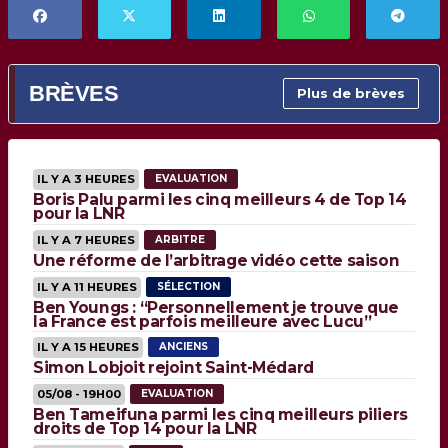
BRÈVES
Plus de brèves
IL Y A 3 HEURES
EVALUATION
Boris Palu parmi les cinq meilleurs 4 de Top 14
pour la LNR
IL Y A 7 HEURES
ARBITRE
Une réforme de l’arbitrage vidéo cette saison
IL Y A 11 HEURES
SÉLECTION
Ben Youngs : “Personnellement je trouve que
la France est parfois meilleure avec Lucu”
IL Y A 15 HEURES
ANCIENS
Simon Lobjoit rejoint Saint-Médard
05/08 - 19H00
EVALUATION
Ben Tameifuna parmi les cinq meilleurs piliers
droits de Top 14 pour la LNR