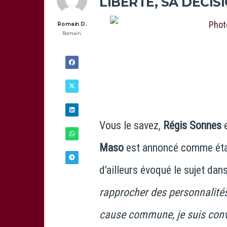
LIBERTÉ, SA DÉCIS
Romain D.
Romain
Ph
Vous le savez,
Régis Sonnes
e
Maso
est annoncé comme éta
d’ailleurs évoqué le sujet dan
30/11 -
rapprocher des personnalités 
19H00
cause commune, je suis conv