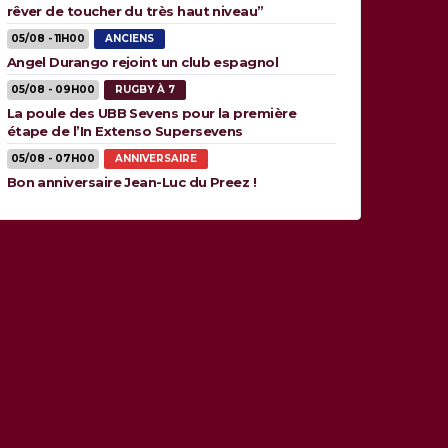
rêver de toucher du très haut niveau”
05/08 - 11H00
ANCIENS
Angel Durango rejoint un club espagnol
05/08 - 09H00
RUGBY À 7
La poule des UBB Sevens pour la première
étape de l’In Extenso Supersevens
05/08 - 07H00
ANNIVERSAIRE
Bon anniversaire Jean-Luc du Preez !