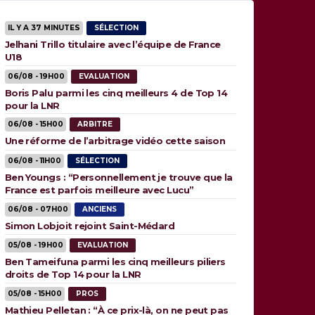
IL Y A 37 MINUTES
SÉLECTION
Jelhani Trillo titulaire avec l’équipe de France
U18
06/08 - 19H00
EVALUATION
Boris Palu parmi les cinq meilleurs 4 de Top 14
pour la LNR
06/08 - 15H00
ARBITRE
Une réforme de l’arbitrage vidéo cette saison
06/08 - 11H00
SÉLECTION
Ben Youngs : “Personnellement je trouve que la
France est parfois meilleure avec Lucu”
06/08 - 07H00
ANCIENS
Simon Lobjoit rejoint Saint-Médard
05/08 - 19H00
EVALUATION
Ben Tameifuna parmi les cinq meilleurs piliers
droits de Top 14 pour la LNR
05/08 - 15H00
PROS
Mathieu Pelletan : “À ce prix-là, on ne peut pas