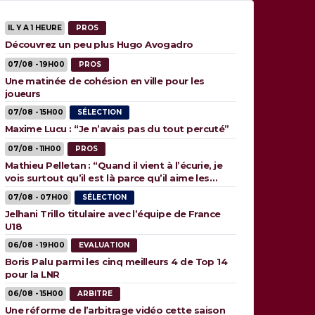
IL Y A 1 HEURE
PROS
Découvrez un peu plus Hugo Avogadro
07/08 - 19H00
PROS
Une matinée de cohésion en ville pour les
joueurs
07/08 - 15H00
SÉLECTION
Maxime Lucu : “Je n’avais pas du tout percuté”
07/08 - 11H00
PROS
Mathieu Pelletan : “Quand il vient à l’écurie, je
vois surtout qu’il est là parce qu’il aime les
animaux”
07/08 - 07H00
SÉLECTION
Jelhani Trillo titulaire avec l’équipe de France
U18
06/08 - 19H00
EVALUATION
Boris Palu parmi les cinq meilleurs 4 de Top 14
pour la LNR
06/08 - 15H00
ARBITRE
Une réforme de l’arbitrage vidéo cette saison