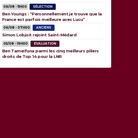
06/08 - 11H00
SÉLECTION
Ben Youngs : “Personnellement je trouve que la
France est parfois meilleure avec Lucu”
06/08 - 07H00
ANCIENS
Simon Lobjoit rejoint Saint-Médard
05/08 - 19H00
EVALUATION
Ben Tameifuna parmi les cinq meilleurs piliers
droits de Top 14 pour la LNR