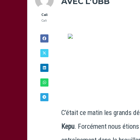
AVEC L’UBB
Cali
Cali
C’était ce matin les grands d
1/12 - 12H27
Kepu
. Forcément nous étions 