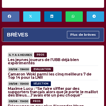
BRÈVES
Plus de brèves
IL Y A 4 HEURES
PROS
Les jeunes joueurs de l’UBB déjà bien
expérimentés
09/08 - 19H00
EVALUATION
Cameron Woki parmi les cinq meilleurs 7 de
Top 14 pour la LNR
09/08 - 15H00
SÉLECTION
Maxime Lucu : “Se faire siffler par des
supporters français alors que je porte le maillot
des Bleus… J’avais été un peu choqué”
09/08 - 11H00
PROS