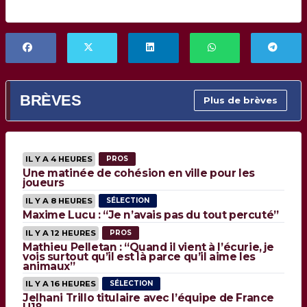
BRÈVES
Plus de brèves
IL Y A 4 HEURES
PROS
Une matinée de cohésion en ville pour les
joueurs
IL Y A 8 HEURES
SÉLECTION
Maxime Lucu : “Je n’avais pas du tout percuté”
IL Y A 12 HEURES
PROS
Mathieu Pelletan : “Quand il vient à l’écurie, je
vois surtout qu’il est là parce qu’il aime les
animaux”
IL Y A 16 HEURES
SÉLECTION
Jelhani Trillo titulaire avec l’équipe de France