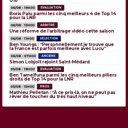
U18
06/08 - 19H00
EVALUATION
Boris Palu parmi les cinq meilleurs 4 de Top 14
pour la LNR
06/08 - 15H00
ARBITRE
Une réforme de l’arbitrage vidéo cette saison
06/08 - 11H00
SÉLECTION
Ben Youngs : “Personnellement je trouve que
la France est parfois meilleure avec Lucu”
06/08 - 07H00
ANCIENS
Simon Lobjoit rejoint Saint-Médard
05/08 - 19H00
EVALUATION
Ben Tameifuna parmi les cinq meilleurs piliers
droits de Top 14 pour la LNR
05/08 - 15H00
PROS
Mathieu Pelletan : “À ce prix-là, on ne peut pas
rêver de toucher du très haut niveau”