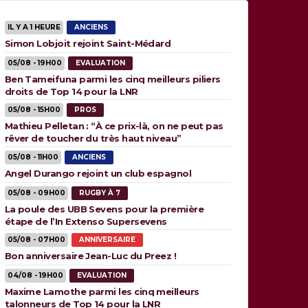
IL Y A 1 HEURE
ANCIENS
Simon Lobjoit rejoint Saint-Médard
05/08 - 19H00
EVALUATION
Ben Tameifuna parmi les cinq meilleurs piliers
droits de Top 14 pour la LNR
05/08 - 15H00
PROS
Mathieu Pelletan : “À ce prix-là, on ne peut pas
rêver de toucher du très haut niveau”
05/08 - 11H00
ANCIENS
Angel Durango rejoint un club espagnol
05/08 - 09H00
RUGBY À 7
La poule des UBB Sevens pour la première
étape de l’In Extenso Supersevens
05/08 - 07H00
ANNIVERSAIRE
Bon anniversaire Jean-Luc du Preez !
04/08 - 19H00
EVALUATION
Maxime Lamothe parmi les cinq meilleurs
talonneurs de Top 14 pour la LNR