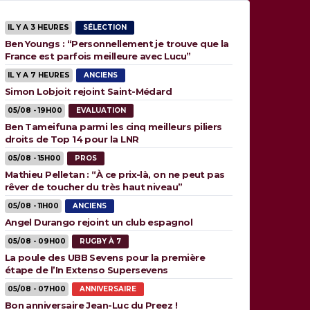
IL Y A 3 HEURES
SÉLECTION
Ben Youngs : “Personnellement je trouve que la
France est parfois meilleure avec Lucu”
IL Y A 7 HEURES
ANCIENS
Simon Lobjoit rejoint Saint-Médard
05/08 - 19H00
EVALUATION
Ben Tameifuna parmi les cinq meilleurs piliers
droits de Top 14 pour la LNR
05/08 - 15H00
PROS
Mathieu Pelletan : “À ce prix-là, on ne peut pas
rêver de toucher du très haut niveau”
05/08 - 11H00
ANCIENS
Angel Durango rejoint un club espagnol
05/08 - 09H00
RUGBY À 7
La poule des UBB Sevens pour la première
étape de l’In Extenso Supersevens
05/08 - 07H00
ANNIVERSAIRE
Bon anniversaire Jean-Luc du Preez !