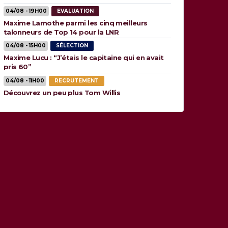
04/08 - 19H00
EVALUATION
Maxime Lamothe parmi les cinq meilleurs
talonneurs de Top 14 pour la LNR
04/08 - 15H00
SÉLECTION
Maxime Lucu : “J’étais le capitaine qui en avait
pris 60”
04/08 - 11H00
RECRUTEMENT
Découvrez un peu plus Tom Willis