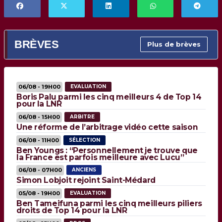
BRÈVES
Plus de brèves
06/08 - 19H00
EVALUATION
Boris Palu parmi les cinq meilleurs 4 de Top 14
pour la LNR
06/08 - 15H00
ARBITRE
Une réforme de l’arbitrage vidéo cette saison
06/08 - 11H00
SÉLECTION
Ben Youngs : “Personnellement je trouve que
la France est parfois meilleure avec Lucu”
06/08 - 07H00
ANCIENS
Simon Lobjoit rejoint Saint-Médard
05/08 - 19H00
EVALUATION
Ben Tameifuna parmi les cinq meilleurs piliers
droits de Top 14 pour la LNR