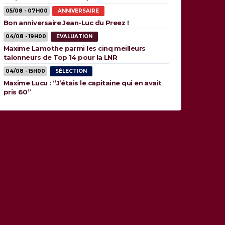
05/08 - 07H00
ANNIVERSAIRE
Bon anniversaire Jean-Luc du Preez !
04/08 - 19H00
EVALUATION
Maxime Lamothe parmi les cinq meilleurs
talonneurs de Top 14 pour la LNR
04/08 - 15H00
SÉLECTION
Maxime Lucu : “J’étais le capitaine qui en avait
pris 60”