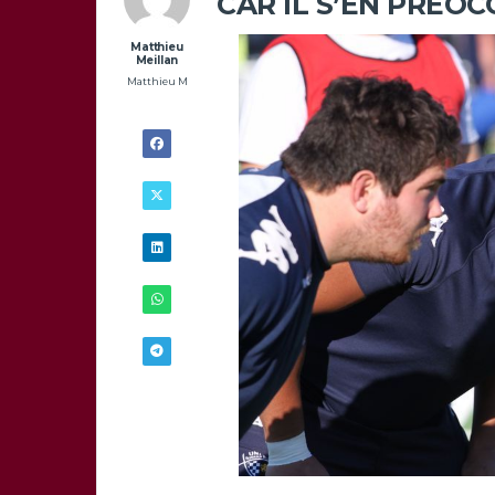
CAR IL S’EN PRÉO
Matthieu
Meillan
Matthieu M
9/12 -
12H00