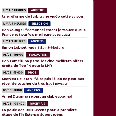
IL Y A 3 HEURES
ARBITRE
Une réforme de l’arbitrage vidéo cette saison
IL Y A 7 HEURES
SÉLECTION
Ben Youngs : “Personnellement je trouve que la
France est parfois meilleure avec Lucu”
IL Y A 11 HEURES
ANCIENS
Simon Lobjoit rejoint Saint-Médard
05/08 - 19H00
EVALUATION
Ben Tameifuna parmi les cinq meilleurs piliers
droits de Top 14 pour la LNR
05/08 - 15H00
PROS
Mathieu Pelletan : “À ce prix-là, on ne peut pas
rêver de toucher du très haut niveau”
05/08 - 11H00
ANCIENS
Angel Durango rejoint un club espagnol
05/08 - 09H00
RUGBY À 7
La poule des UBB Sevens pour la première
étape de l’In Extenso Supersevens