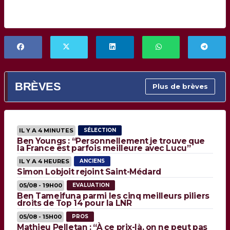
BRÈVES
Plus de brèves
IL Y A 4 MINUTES
SÉLECTION
Ben Youngs : “Personnellement je trouve que
la France est parfois meilleure avec Lucu”
IL Y A 4 HEURES
ANCIENS
Simon Lobjoit rejoint Saint-Médard
05/08 - 19H00
EVALUATION
Ben Tameifuna parmi les cinq meilleurs piliers
droits de Top 14 pour la LNR
05/08 - 15H00
PROS
Mathieu Pelletan : “À ce prix-là, on ne peut pas