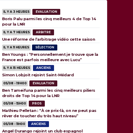
IL Y A 3 HEURES
EVALUATION
Boris Palu parmi les cinq meilleurs 4 de Top 14
pour la LNR
IL Y A 7 HEURES
ARBITRE
Une réforme de l’arbitrage vidéo cette saison
IL Y A 11 HEURES
SÉLECTION
Ben Youngs : “Personnellement je trouve que la
France est parfois meilleure avec Lucu”
IL Y A 15 HEURES
ANCIENS
Simon Lobjoit rejoint Saint-Médard
05/08 - 19H00
EVALUATION
Ben Tameifuna parmi les cinq meilleurs piliers
droits de Top 14 pour la LNR
05/08 - 15H00
PROS
Mathieu Pelletan : “À ce prix-là, on ne peut pas
rêver de toucher du très haut niveau”
05/08 - 11H00
ANCIENS
Angel Durango rejoint un club espagnol