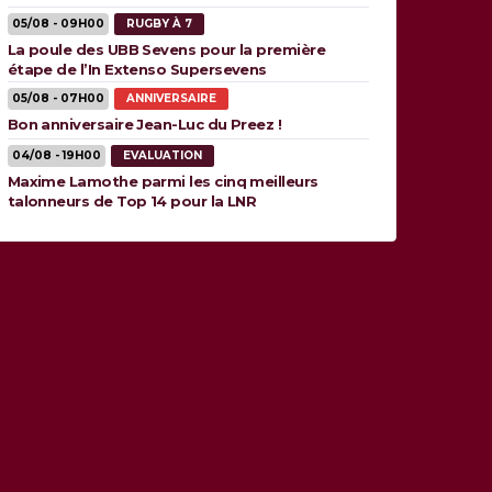
05/08 - 09H00
RUGBY À 7
La poule des UBB Sevens pour la première
étape de l’In Extenso Supersevens
05/08 - 07H00
ANNIVERSAIRE
Bon anniversaire Jean-Luc du Preez !
04/08 - 19H00
EVALUATION
Maxime Lamothe parmi les cinq meilleurs
talonneurs de Top 14 pour la LNR