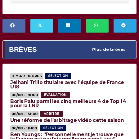
BRÈVES
Plus de brèves
IL Y A 3 HEURES
SÉLECTION
Jelhani Trillo titulaire avec l’équipe de France
U18
06/08 - 19H00
EVALUATION
Boris Palu parmi les cinq meilleurs 4 de Top 14
pour la LNR
06/08 - 15H00
ARBITRE
Une réforme de l’arbitrage vidéo cette saison
06/08 - 11H00
SÉLECTION
Ben Youngs : “Personnellement je trouve que
la France est parfois meilleure avec Lucu”