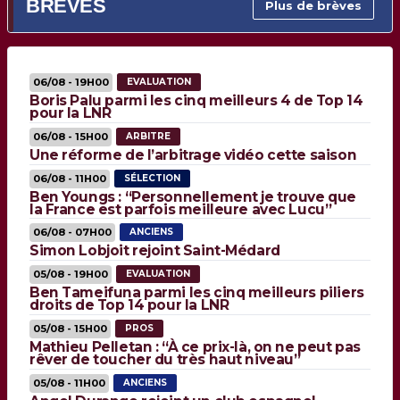
BRÈVES
Plus de brèves
06/08 - 19H00
EVALUATION
Boris Palu parmi les cinq meilleurs 4 de Top 14
pour la LNR
06/08 - 15H00
ARBITRE
Une réforme de l’arbitrage vidéo cette saison
06/08 - 11H00
SÉLECTION
Ben Youngs : “Personnellement je trouve que
la France est parfois meilleure avec Lucu”
06/08 - 07H00
ANCIENS
Simon Lobjoit rejoint Saint-Médard
05/08 - 19H00
EVALUATION
Ben Tameifuna parmi les cinq meilleurs piliers
droits de Top 14 pour la LNR
05/08 - 15H00
PROS
Mathieu Pelletan : “À ce prix-là, on ne peut pas
rêver de toucher du très haut niveau”
05/08 - 11H00
ANCIENS