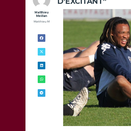
D’EXCITANT”
Matthieu
Meillan
Matthieu M
12/12 -
11H00