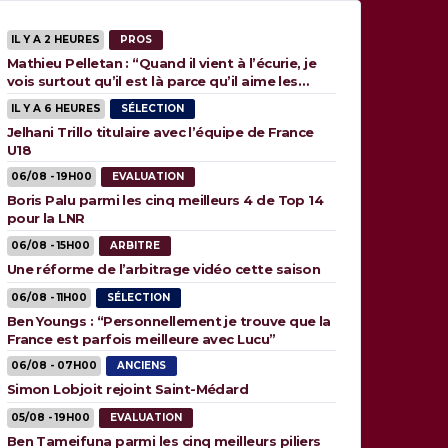
IL Y A 2 HEURES
PROS
Mathieu Pelletan : “Quand il vient à l’écurie, je
vois surtout qu’il est là parce qu’il aime les
animaux”
IL Y A 6 HEURES
SÉLECTION
Jelhani Trillo titulaire avec l’équipe de France
U18
06/08 - 19H00
EVALUATION
Boris Palu parmi les cinq meilleurs 4 de Top 14
pour la LNR
06/08 - 15H00
ARBITRE
Une réforme de l’arbitrage vidéo cette saison
06/08 - 11H00
SÉLECTION
Ben Youngs : “Personnellement je trouve que la
France est parfois meilleure avec Lucu”
06/08 - 07H00
ANCIENS
Simon Lobjoit rejoint Saint-Médard
05/08 - 19H00
EVALUATION
Ben Tameifuna parmi les cinq meilleurs piliers