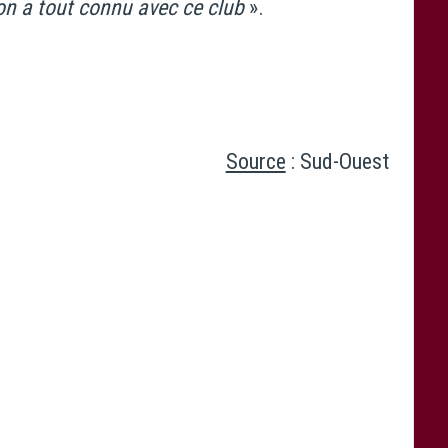
’on a tout connu avec ce club
».
Source
: Sud-Ouest