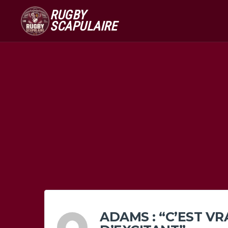
RUGBY
SCAPULAIRE
ADAMS : “C’EST V