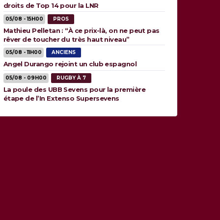
droits de Top 14 pour la LNR
05/08 - 15H00
PROS
Mathieu Pelletan : “À ce prix-là, on ne peut pas
rêver de toucher du très haut niveau”
05/08 - 11H00
ANCIENS
Angel Durango rejoint un club espagnol
05/08 - 09H00
RUGBY À 7
La poule des UBB Sevens pour la première
étape de l’In Extenso Supersevens