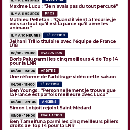
IL Y A 2 HEURES
SÉLECTION
Maxime Lucu : “Je n’avais pas du tout percuté”
IL Y A 6 HEURES
PROS
Mathieu Pelletan : “Quand il vient à l’écurie, je
vois surtout qu’il est là parce qu’il aime les
animaux”
IL Y A 10 HEURES
SÉLECTION
Jelhani Trillo titulaire avec l’équipe de France
U18
06/08 - 19H00
EVALUATION
Boris Palu parmi les cinq meilleurs 4 de Top 14
pour la LNR
06/08 - 15H00
ARBITRE
Une réforme de l’arbitrage vidéo cette saison
06/08 - 11H00
SÉLECTION
Ben Youngs : “Personnellement je trouve que
la France est parfois meilleure avec Lucu”
06/08 - 07H00
ANCIENS
Simon Lobjoit rejoint Saint-Médard
05/08 - 19H00
EVALUATION
Ben Tameifuna parmi les cinq meilleurs piliers
droits de Top 14 pour la LNR