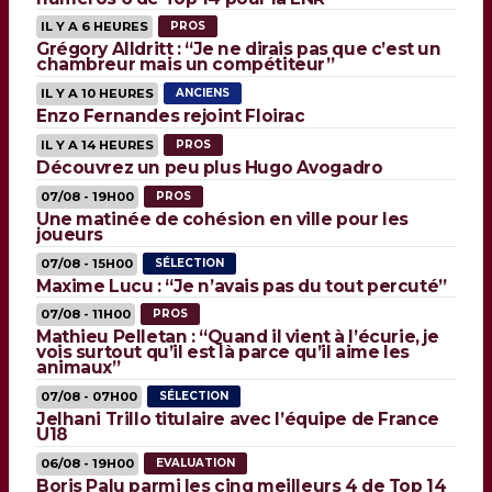
IL Y A 6 HEURES
PROS
Grégory Alldritt : “Je ne dirais pas que c’est un
chambreur mais un compétiteur”
IL Y A 10 HEURES
ANCIENS
Enzo Fernandes rejoint Floirac
IL Y A 14 HEURES
PROS
Découvrez un peu plus Hugo Avogadro
07/08 - 19H00
PROS
Une matinée de cohésion en ville pour les
joueurs
07/08 - 15H00
SÉLECTION
Maxime Lucu : “Je n’avais pas du tout percuté”
07/08 - 11H00
PROS
Mathieu Pelletan : “Quand il vient à l’écurie, je
vois surtout qu’il est là parce qu’il aime les
animaux”
07/08 - 07H00
SÉLECTION
Jelhani Trillo titulaire avec l’équipe de France
U18
06/08 - 19H00
EVALUATION
Boris Palu parmi les cinq meilleurs 4 de Top 14