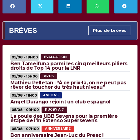
BRÈVES
Plus de brèves
05/08 - 19H00
EVALUATION
Ben Tameifuna parmi les cinq meilleurs piliers
droits de Top 14 pour la LNR
05/08 - 15H00
PROS
Mathieu Pelletan : “À ce prix-là, on ne peut pas
rêver de toucher du très haut niveau”
05/08 - 11H00
ANCIENS
Angel Durango rejoint un club espagnol
05/08 - 09H00
RUGBY À 7
La poule des UBB Sevens pour la première
étape de l’In Extenso Supersevens
05/08 - 07H00
ANNIVERSAIRE
Bon anniversaire Jean-Luc du Preez !