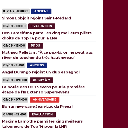
IL Y A 2 HEURES
ANCIENS
Simon Lobjoit rejoint Saint-Médard
05/08 - 19H00
EVALUATION
Ben Tameifuna parmi les cinq meilleurs piliers
droits de Top 14 pour la LNR
05/08 - 15H00
PROS
Mathieu Pelletan : “À ce prix-là, on ne peut pas
rêver de toucher du très haut niveau”
05/08 - 11H00
ANCIENS
Angel Durango rejoint un club espagnol
05/08 - 09H00
RUGBY À 7
La poule des UBB Sevens pour la première
étape de l’In Extenso Supersevens
05/08 - 07H00
ANNIVERSAIRE
Bon anniversaire Jean-Luc du Preez !
04/08 - 19H00
EVALUATION
Maxime Lamothe parmi les cinq meilleurs
talonneurs de Top 14 pour la LNR