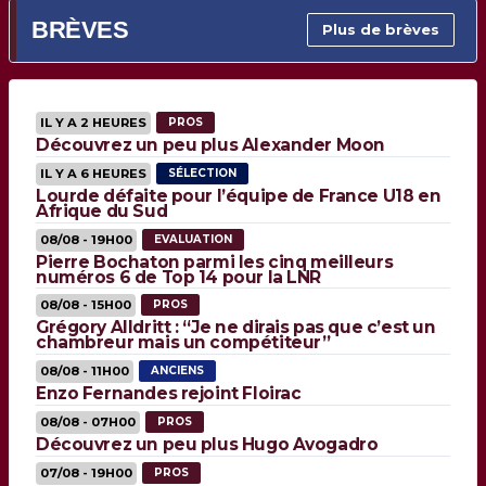
BRÈVES
Plus de brèves
IL Y A 2 HEURES
PROS
Découvrez un peu plus Alexander Moon
IL Y A 6 HEURES
SÉLECTION
Lourde défaite pour l’équipe de France U18 en
Afrique du Sud
08/08 - 19H00
EVALUATION
Pierre Bochaton parmi les cinq meilleurs
numéros 6 de Top 14 pour la LNR
08/08 - 15H00
PROS
Grégory Alldritt : “Je ne dirais pas que c’est un
chambreur mais un compétiteur”
08/08 - 11H00
ANCIENS
Enzo Fernandes rejoint Floirac
08/08 - 07H00
PROS
Découvrez un peu plus Hugo Avogadro
07/08 - 19H00
PROS