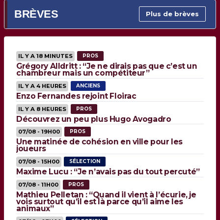
BRÈVES
Plus de brèves
IL Y A 18 MINUTES
PROS
Grégory Alldritt : “Je ne dirais pas que c’est un
chambreur mais un compétiteur”
IL Y A 4 HEURES
ANCIENS
Enzo Fernandes rejoint Floirac
IL Y A 8 HEURES
PROS
Découvrez un peu plus Hugo Avogadro
07/08 - 19H00
PROS
Une matinée de cohésion en ville pour les
joueurs
07/08 - 15H00
SÉLECTION
Maxime Lucu : “Je n’avais pas du tout percuté”
07/08 - 11H00
PROS
Mathieu Pelletan : “Quand il vient à l’écurie, je
vois surtout qu’il est là parce qu’il aime les
animaux”