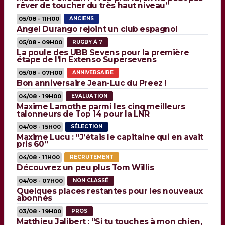
rêver de toucher du très haut niveau”
05/08 - 11H00
ANCIENS
Angel Durango rejoint un club espagnol
05/08 - 09H00
RUGBY À 7
La poule des UBB Sevens pour la première
étape de l’In Extenso Supersevens
05/08 - 07H00
ANNIVERSAIRE
Bon anniversaire Jean-Luc du Preez !
04/08 - 19H00
EVALUATION
Maxime Lamothe parmi les cinq meilleurs
talonneurs de Top 14 pour la LNR
04/08 - 15H00
SÉLECTION
Maxime Lucu : “J’étais le capitaine qui en avait
pris 60”
04/08 - 11H00
RECRUTEMENT
Découvrez un peu plus Tom Willis
04/08 - 07H00
NON CLASSÉ
Quelques places restantes pour les nouveaux
abonnés
03/08 - 19H00
PROS
Matthieu Jalibert : “Si tu touches à mon chien,