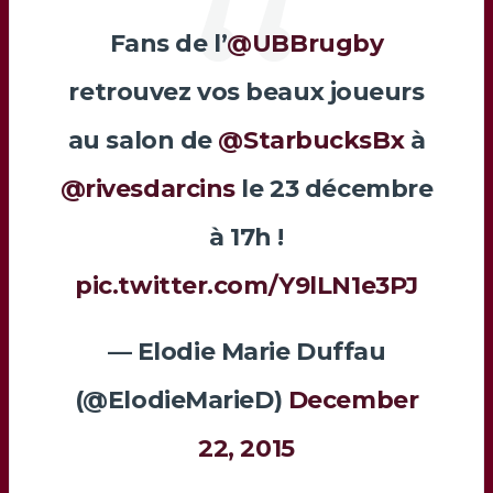
Fans de l’
@UBBrugby
retrouvez vos beaux joueurs
au salon de
@StarbucksBx
à
@rivesdarcins
le 23 décembre
à 17h !
pic.twitter.com/Y9lLN1e3PJ
— Elodie Marie Duffau
(@ElodieMarieD)
December
22, 2015