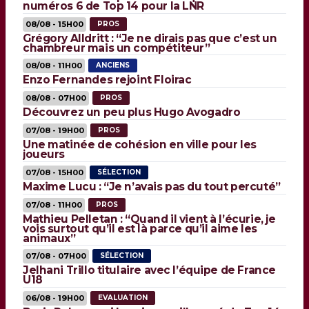
numéros 6 de Top 14 pour la LNR
08/08 - 15H00
PROS
Grégory Alldritt : “Je ne dirais pas que c’est un
chambreur mais un compétiteur”
08/08 - 11H00
ANCIENS
Enzo Fernandes rejoint Floirac
08/08 - 07H00
PROS
Découvrez un peu plus Hugo Avogadro
07/08 - 19H00
PROS
Une matinée de cohésion en ville pour les
joueurs
07/08 - 15H00
SÉLECTION
Maxime Lucu : “Je n’avais pas du tout percuté”
07/08 - 11H00
PROS
Mathieu Pelletan : “Quand il vient à l’écurie, je
vois surtout qu’il est là parce qu’il aime les
animaux”
07/08 - 07H00
SÉLECTION
Jelhani Trillo titulaire avec l’équipe de France
U18
06/08 - 19H00
EVALUATION