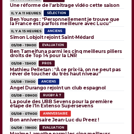
Une réforme de l’arbitrage vidéo cette saison
IL Y A 11 HEURES
SÉLECTION
Ben Youngs : “Personnellement je trouve que
la France est parfois meilleure avec Lucu”
IL Y A 15 HEURES
ANCIENS
Simon Lobjoit rejoint Saint-Médard
05/08 - 19H00
EVALUATION
Ben Tameifuna parmi les cinq meilleurs piliers
droits de Top 14 pour la LNR
05/08 - 15H00
PROS
Mathieu Pelletan : “À ce prix-là, on ne peut pas
rêver de toucher du très haut niveau”
05/08 - 11H00
ANCIENS
Angel Durango rejoint un club espagnol
05/08 - 09H00
RUGBY À 7
La poule des UBB Sevens pour la première
étape de l’In Extenso Supersevens
05/08 - 07H00
ANNIVERSAIRE
Bon anniversaire Jean-Luc du Preez !
04/08 - 19H00
EVALUATION
Maxime Lamothe parmi les cinq meilleurs