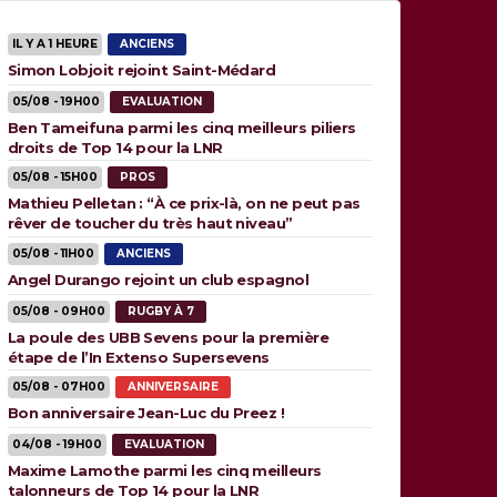
IL Y A 1 HEURE
ANCIENS
Simon Lobjoit rejoint Saint-Médard
05/08 - 19H00
EVALUATION
Ben Tameifuna parmi les cinq meilleurs piliers
droits de Top 14 pour la LNR
05/08 - 15H00
PROS
Mathieu Pelletan : “À ce prix-là, on ne peut pas
rêver de toucher du très haut niveau”
05/08 - 11H00
ANCIENS
Angel Durango rejoint un club espagnol
05/08 - 09H00
RUGBY À 7
La poule des UBB Sevens pour la première
étape de l’In Extenso Supersevens
05/08 - 07H00
ANNIVERSAIRE
Bon anniversaire Jean-Luc du Preez !
04/08 - 19H00
EVALUATION
Maxime Lamothe parmi les cinq meilleurs
talonneurs de Top 14 pour la LNR