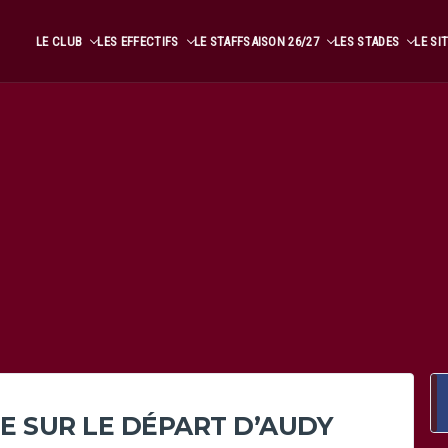
LE CLUB
LES EFFECTIFS
LE STAFF
SAISON 26/27
LES STADES
LE SI
E SUR LE DÉPART D’AUDY