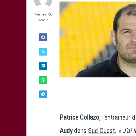
Romain D.
Romain
25/12 -
12H00
Patrice Collazo
, l’entraineur
Audy
dans
Sud Ouest
.
« J’ai 