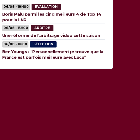
06/08 - 19H00
EVALUATION
Boris Palu parmi les cinq meilleurs 4 de Top 14
pour la LNR
06/08 - 15H00
ARBITRE
Une réforme de l’arbitrage vidéo cette saison
06/08 - 11H00
SÉLECTION
Ben Youngs : “Personnellement je trouve que la
France est parfois meilleure avec Lucu”