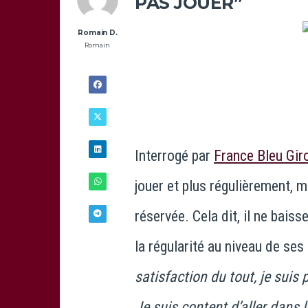
PAS JOUER”
Romain D.
Romain
Interrogé par
France Bleu Gir
jouer et plus régulièrement, m
réservée. Cela dit, il ne baiss
la régularité au niveau de se
27/12 -
14H00
satisfaction du tout, je suis 
Je suis content d’aller dan