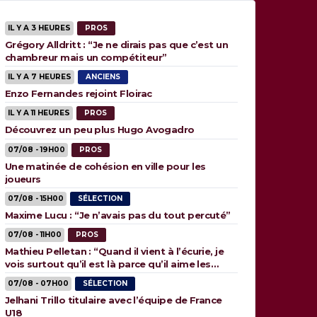
IL Y A 3 HEURES
PROS
Grégory Alldritt : “Je ne dirais pas que c’est un
chambreur mais un compétiteur”
IL Y A 7 HEURES
ANCIENS
Enzo Fernandes rejoint Floirac
IL Y A 11 HEURES
PROS
Découvrez un peu plus Hugo Avogadro
07/08 - 19H00
PROS
Une matinée de cohésion en ville pour les
joueurs
07/08 - 15H00
SÉLECTION
Maxime Lucu : “Je n’avais pas du tout percuté”
07/08 - 11H00
PROS
Mathieu Pelletan : “Quand il vient à l’écurie, je
vois surtout qu’il est là parce qu’il aime les
animaux”
07/08 - 07H00
SÉLECTION
Jelhani Trillo titulaire avec l’équipe de France
U18