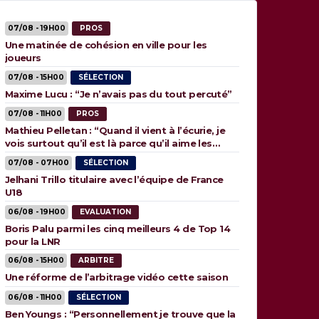
07/08 - 19H00
PROS
Une matinée de cohésion en ville pour les
joueurs
07/08 - 15H00
SÉLECTION
Maxime Lucu : “Je n’avais pas du tout percuté”
07/08 - 11H00
PROS
Mathieu Pelletan : “Quand il vient à l’écurie, je
vois surtout qu’il est là parce qu’il aime les
animaux”
07/08 - 07H00
SÉLECTION
Jelhani Trillo titulaire avec l’équipe de France
U18
06/08 - 19H00
EVALUATION
Boris Palu parmi les cinq meilleurs 4 de Top 14
pour la LNR
06/08 - 15H00
ARBITRE
Une réforme de l’arbitrage vidéo cette saison
06/08 - 11H00
SÉLECTION
Ben Youngs : “Personnellement je trouve que la