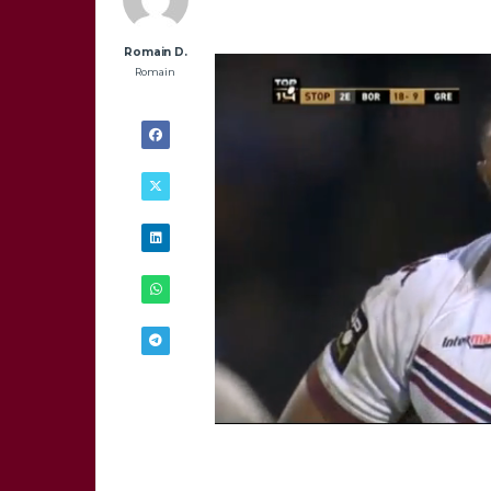
Romain D.
Romain
28/12 -
10H00