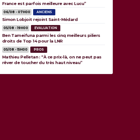
France est parfois meilleure avec Lucu”
06/08 - 07H00
ANCIENS
Simon Lobjoit rejoint Saint-Médard
05/08 - 19H00
EVALUATION
Ben Tameifuna parmi les cinq meilleurs piliers
droits de Top 14 pour la LNR
05/08 - 15H00
PROS
Mathieu Pelletan : “À ce prix-là, on ne peut pas
rêver de toucher du très haut niveau”