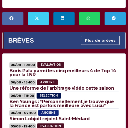
BRÈVES
Plus de brèves
06/08 - 19H00
EVALUATION
Boris Palu parmi les cinq meilleurs 4 de Top 14
pour la LNR
06/08 - 15H00
ARBITRE
Une réforme de l’arbitrage vidéo cette saison
06/08 - 11H00
SÉLECTION
Ben Youngs : “Personnellement je trouve que
la France est parfois meilleure avec Lucu”
06/08 - 07H00
ANCIENS
Simon Lobjoit rejoint Saint-Médard
05/08 - 19H00
EVALUATION