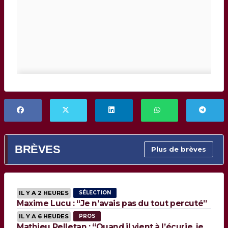
BRÈVES
Plus de brèves
IL Y A 2 HEURES
SÉLECTION
Maxime Lucu : “Je n’avais pas du tout percuté”
IL Y A 6 HEURES
PROS
Mathieu Pelletan : “Quand il vient à l’écurie, je