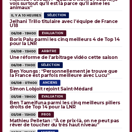
vois surtout qu’il est là parce qu’il aime les
animaux”
IL Y A 10 HEURES
SÉLECTION
Jelhani Trillo titulaire avec l’équipe de France
U18
06/08 - 19H00
EVALUATION
Boris Palu parmi les cinq meilleurs 4 de Top 14
pour la LNR
06/08 - 15H00
ARBITRE
Une réforme de l’arbitrage vidéo cette saison
06/08 - 11H00
SÉLECTION
Ben Youngs : “Personnellement je trouve que
la France est parfois meilleure avec Lucu”
06/08 - 07H00
ANCIENS
Simon Lobjoit rejoint Saint-Médard
05/08 - 19H00
EVALUATION
Ben Tameifuna parmi les cinq meilleurs piliers
droits de Top 14 pour la LNR
05/08 - 15H00
PROS
Mathieu Pelletan : “À ce prix-là, on ne peut pas
rêver de toucher du très haut niveau”