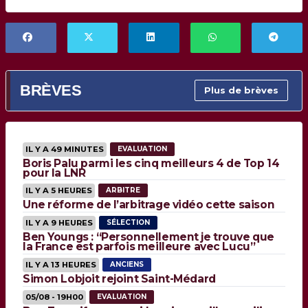
BRÈVES
Plus de brèves
IL Y A 49 MINUTES
EVALUATION
Boris Palu parmi les cinq meilleurs 4 de Top 14
pour la LNR
IL Y A 5 HEURES
ARBITRE
Une réforme de l’arbitrage vidéo cette saison
IL Y A 9 HEURES
SÉLECTION
Ben Youngs : “Personnellement je trouve que
la France est parfois meilleure avec Lucu”
IL Y A 13 HEURES
ANCIENS
Simon Lobjoit rejoint Saint-Médard
05/08 - 19H00
EVALUATION