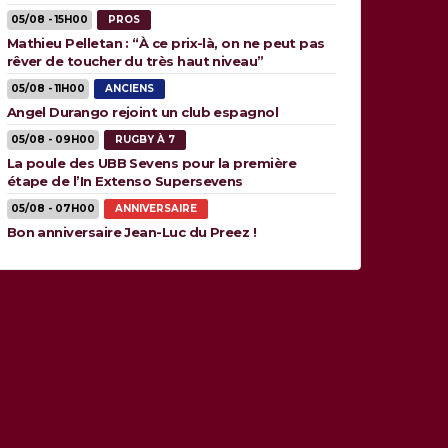
05/08 - 15H00
PROS
Mathieu Pelletan : “À ce prix-là, on ne peut pas
rêver de toucher du très haut niveau”
05/08 - 11H00
ANCIENS
Angel Durango rejoint un club espagnol
05/08 - 09H00
RUGBY À 7
La poule des UBB Sevens pour la première
étape de l’In Extenso Supersevens
05/08 - 07H00
ANNIVERSAIRE
Bon anniversaire Jean-Luc du Preez !