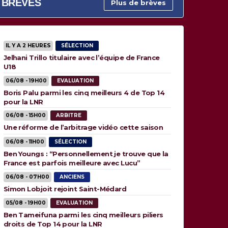
BRÈVES
Plus de brèves
IL Y A 2 HEURES
SÉLECTION
Jelhani Trillo titulaire avec l’équipe de France
U18
06/08 - 19H00
EVALUATION
Boris Palu parmi les cinq meilleurs 4 de Top 14
pour la LNR
06/08 - 15H00
ARBITRE
Une réforme de l’arbitrage vidéo cette saison
06/08 - 11H00
SÉLECTION
Ben Youngs : “Personnellement je trouve que la
France est parfois meilleure avec Lucu”
06/08 - 07H00
ANCIENS
Simon Lobjoit rejoint Saint-Médard
05/08 - 19H00
EVALUATION
Ben Tameifuna parmi les cinq meilleurs piliers
droits de Top 14 pour la LNR