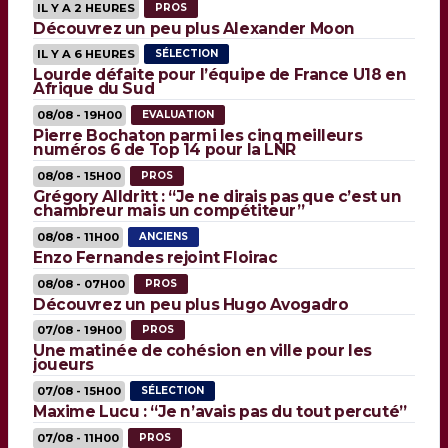
IL Y A 2 HEURES
PROS
Découvrez un peu plus Alexander Moon
IL Y A 6 HEURES
SÉLECTION
Lourde défaite pour l’équipe de France U18 en
Afrique du Sud
08/08 - 19H00
EVALUATION
Pierre Bochaton parmi les cinq meilleurs
numéros 6 de Top 14 pour la LNR
08/08 - 15H00
PROS
Grégory Alldritt : “Je ne dirais pas que c’est un
chambreur mais un compétiteur”
08/08 - 11H00
ANCIENS
Enzo Fernandes rejoint Floirac
08/08 - 07H00
PROS
Découvrez un peu plus Hugo Avogadro
07/08 - 19H00
PROS
Une matinée de cohésion en ville pour les
joueurs
07/08 - 15H00
SÉLECTION
Maxime Lucu : “Je n’avais pas du tout percuté”
07/08 - 11H00
PROS