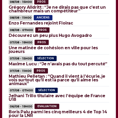
08/08 - 15H00
PROS
Grégory Alldritt : “Je ne dirais pas que c’est un
chambreur mais un compétiteur”
08/08 - 11H00
ANCIENS
Enzo Fernandes rejoint Floirac
08/08 - 07H00
PROS
Découvrez un peu plus Hugo Avogadro
07/08 - 19H00
PROS
Une matinée de cohésion en ville pour les
joueurs
07/08 - 15H00
SÉLECTION
Maxime Lucu : “Je n’avais pas du tout percuté”
07/08 - 11H00
PROS
Mathieu Pelletan : “Quand il vient à l’écurie, je
vois surtout qu’il est là parce qu’il aime les
animaux”
07/08 - 07H00
SÉLECTION
Jelhani Trillo titulaire avec l’équipe de France
U18
06/08 - 19H00
EVALUATION
Boris Palu parmi les cinq meilleurs 4 de Top 14
pour la LNR