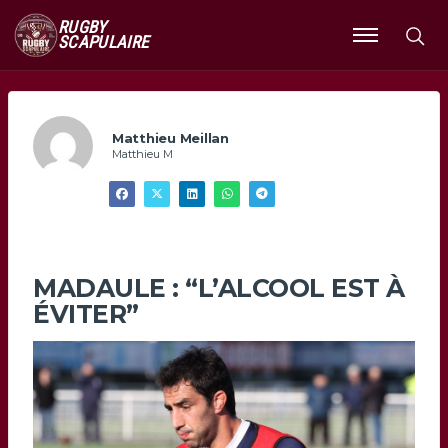
RUGBY
SCAPULAIRE
Ouvrir
le
menu
Matthieu Meillan
Matthieu M
MADAULE : “L’ALCOOL EST À
ÉVITER”