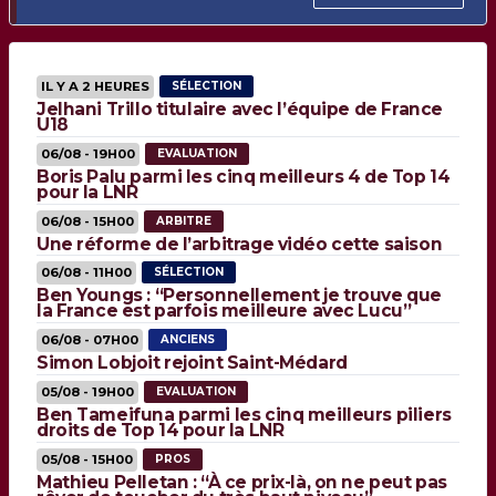
IL Y A 2 HEURES
SÉLECTION
Jelhani Trillo titulaire avec l’équipe de France
U18
06/08 - 19H00
EVALUATION
Boris Palu parmi les cinq meilleurs 4 de Top 14
pour la LNR
06/08 - 15H00
ARBITRE
Une réforme de l’arbitrage vidéo cette saison
06/08 - 11H00
SÉLECTION
Ben Youngs : “Personnellement je trouve que
la France est parfois meilleure avec Lucu”
06/08 - 07H00
ANCIENS
Simon Lobjoit rejoint Saint-Médard
05/08 - 19H00
EVALUATION
Ben Tameifuna parmi les cinq meilleurs piliers
droits de Top 14 pour la LNR
05/08 - 15H00
PROS
Mathieu Pelletan : “À ce prix-là, on ne peut pas