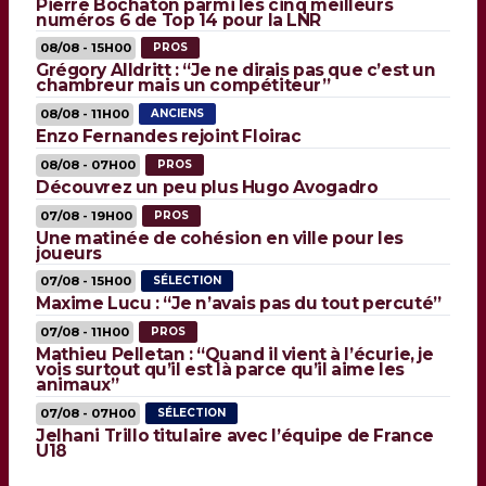
Pierre Bochaton parmi les cinq meilleurs
numéros 6 de Top 14 pour la LNR
08/08 - 15H00
PROS
Grégory Alldritt : “Je ne dirais pas que c’est un
chambreur mais un compétiteur”
08/08 - 11H00
ANCIENS
Enzo Fernandes rejoint Floirac
08/08 - 07H00
PROS
Découvrez un peu plus Hugo Avogadro
07/08 - 19H00
PROS
Une matinée de cohésion en ville pour les
joueurs
07/08 - 15H00
SÉLECTION
Maxime Lucu : “Je n’avais pas du tout percuté”
07/08 - 11H00
PROS
Mathieu Pelletan : “Quand il vient à l’écurie, je
vois surtout qu’il est là parce qu’il aime les
animaux”
07/08 - 07H00
SÉLECTION
Jelhani Trillo titulaire avec l’équipe de France
U18