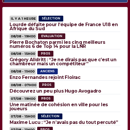
IL Y A 1 HEURE
SÉLECTION
Lourde défaite pour l’équipe de France U18 en
Afrique du Sud
08/08 - 19H00
EVALUATION
Pierre Bochaton parmi les cinq meilleurs
numéros 6 de Top 14 pour la LNR
08/08 - 15H00
PROS
Grégory Alldritt : “Je ne dirais pas que c’est un
chambreur mais un compétiteur”
08/08 - 11H00
ANCIENS
Enzo Fernandes rejoint Floirac
08/08 - 07H00
PROS
Découvrez un peu plus Hugo Avogadro
07/08 - 19H00
PROS
Une matinée de cohésion en ville pour les
joueurs
07/08 - 15H00
SÉLECTION
Maxime Lucu : “Je n’avais pas du tout percuté”
07/08 - 11H00
PROS