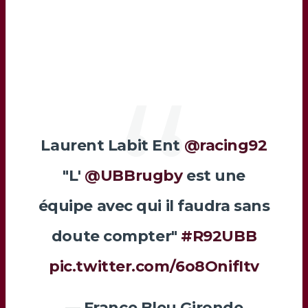
Laurent Labit Ent
@racing92
"L'
@UBBrugby
est une
équipe avec qui il faudra sans
doute compter"
#R92UBB
pic.twitter.com/6o8OnifItv
— France Bleu Gironde