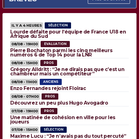
IL Y A 4 HEURES
SÉLECTION
Lourde défaite pour l’équipe de France U18 en
Afrique du Sud
08/08 - 19H00
EVALUATION
Pierre Bochaton parmi les cinq meilleurs
numéros 6 de Top 14 pour la LNR
08/08 - 15H00
PROS
Grégory Alldritt : “Je ne dirais pas que c’est un
chambreur mais un compétiteur”
08/08 - 11H00
ANCIENS
Enzo Fernandes rejoint Floirac
08/08 - 07H00
PROS
Découvrez un peu plus Hugo Avogadro
07/08 - 19H00
PROS
Une matinée de cohésion en ville pour les
joueurs
07/08 - 15H00
SÉLECTION
Maxime Lucu : “Je n’avais pas du tout percuté”