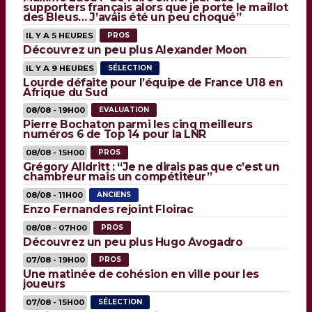
supporters français alors que je porte le maillot
des Bleus… J’avais été un peu choqué”
IL Y A 5 HEURES
PROS
Découvrez un peu plus Alexander Moon
IL Y A 9 HEURES
SÉLECTION
Lourde défaite pour l’équipe de France U18 en
Afrique du Sud
08/08 - 19H00
EVALUATION
Pierre Bochaton parmi les cinq meilleurs
numéros 6 de Top 14 pour la LNR
08/08 - 15H00
PROS
Grégory Alldritt : “Je ne dirais pas que c’est un
chambreur mais un compétiteur”
08/08 - 11H00
ANCIENS
Enzo Fernandes rejoint Floirac
08/08 - 07H00
PROS
Découvrez un peu plus Hugo Avogadro
07/08 - 19H00
PROS
Une matinée de cohésion en ville pour les
joueurs
07/08 - 15H00
SÉLECTION