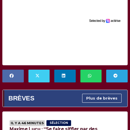
BRÈVES
Plus de brèves
IL Y A 46 MINUTES
SÉLECTION
Maxime Lucu : “Se faire siffler par des