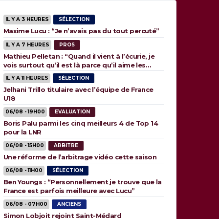
IL Y A 3 HEURES
SÉLECTION
Maxime Lucu : “Je n’avais pas du tout percuté”
IL Y A 7 HEURES
PROS
Mathieu Pelletan : “Quand il vient à l’écurie, je
vois surtout qu’il est là parce qu’il aime les
animaux”
IL Y A 11 HEURES
SÉLECTION
Jelhani Trillo titulaire avec l’équipe de France
U18
06/08 - 19H00
EVALUATION
Boris Palu parmi les cinq meilleurs 4 de Top 14
pour la LNR
06/08 - 15H00
ARBITRE
Une réforme de l’arbitrage vidéo cette saison
06/08 - 11H00
SÉLECTION
Ben Youngs : “Personnellement je trouve que la
France est parfois meilleure avec Lucu”
06/08 - 07H00
ANCIENS
Simon Lobjoit rejoint Saint-Médard