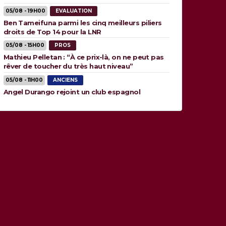
05/08 - 19H00
EVALUATION
Ben Tameifuna parmi les cinq meilleurs piliers
droits de Top 14 pour la LNR
05/08 - 15H00
PROS
Mathieu Pelletan : “À ce prix-là, on ne peut pas
rêver de toucher du très haut niveau”
05/08 - 11H00
ANCIENS
Angel Durango rejoint un club espagnol