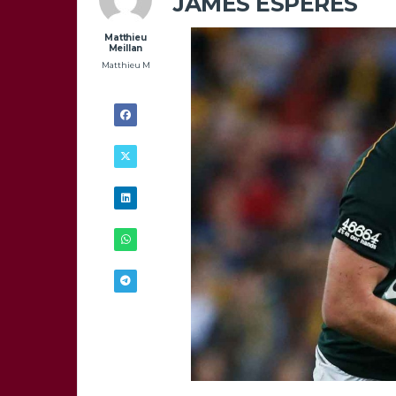
JAMES ESPÉRÉS
Matthieu
Meillan
Matthieu M
4/01 -
13H57