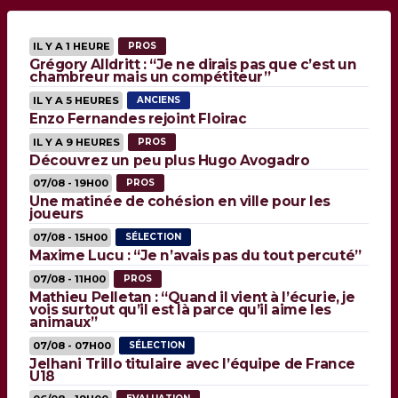
IL Y A 1 HEURE
PROS
Grégory Alldritt : “Je ne dirais pas que c’est un
chambreur mais un compétiteur”
IL Y A 5 HEURES
ANCIENS
Enzo Fernandes rejoint Floirac
IL Y A 9 HEURES
PROS
Découvrez un peu plus Hugo Avogadro
07/08 - 19H00
PROS
Une matinée de cohésion en ville pour les
joueurs
07/08 - 15H00
SÉLECTION
Maxime Lucu : “Je n’avais pas du tout percuté”
07/08 - 11H00
PROS
Mathieu Pelletan : “Quand il vient à l’écurie, je
vois surtout qu’il est là parce qu’il aime les
animaux”
07/08 - 07H00
SÉLECTION
Jelhani Trillo titulaire avec l’équipe de France
U18