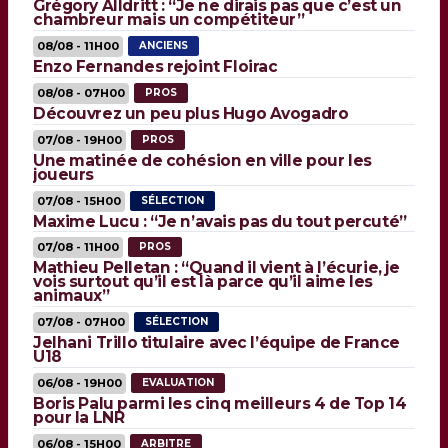
Grégory Alldritt : “Je ne dirais pas que c’est un
chambreur mais un compétiteur”
08/08 - 11H00
ANCIENS
Enzo Fernandes rejoint Floirac
08/08 - 07H00
PROS
Découvrez un peu plus Hugo Avogadro
07/08 - 19H00
PROS
Une matinée de cohésion en ville pour les
joueurs
07/08 - 15H00
SÉLECTION
Maxime Lucu : “Je n’avais pas du tout percuté”
07/08 - 11H00
PROS
Mathieu Pelletan : “Quand il vient à l’écurie, je
vois surtout qu’il est là parce qu’il aime les
animaux”
07/08 - 07H00
SÉLECTION
Jelhani Trillo titulaire avec l’équipe de France
U18
06/08 - 19H00
EVALUATION
Boris Palu parmi les cinq meilleurs 4 de Top 14
pour la LNR
06/08 - 15H00
ARBITRE