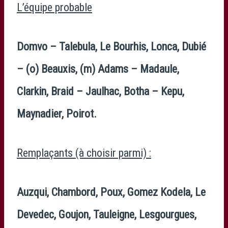
L’équipe probable
Domvo – Talebula, Le Bourhis, Lonca, Dubié
– (o) Beauxis, (m) Adams – Madaule,
Clarkin, Braid – Jaulhac, Botha – Kepu,
Maynadier, Poirot.
Remplaçants (à choisir parmi) :
Auzqui, Chambord, Poux, Gomez Kodela, Le
Devedec, Goujon, Tauleigne, Lesgourgues,