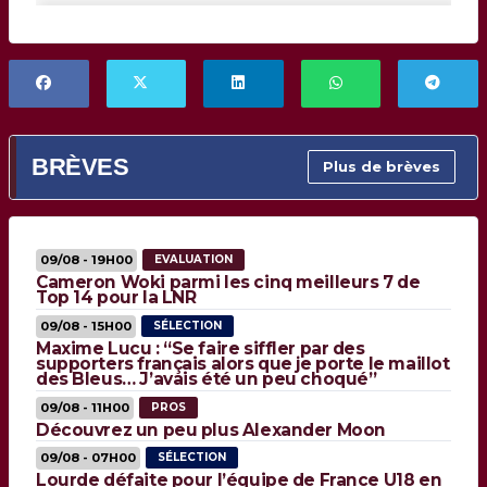
BRÈVES
Plus de brèves
09/08 - 19H00
EVALUATION
Cameron Woki parmi les cinq meilleurs 7 de
Top 14 pour la LNR
09/08 - 15H00
SÉLECTION
Maxime Lucu : “Se faire siffler par des
supporters français alors que je porte le maillot
des Bleus… J’avais été un peu choqué”
09/08 - 11H00
PROS
Découvrez un peu plus Alexander Moon
09/08 - 07H00
SÉLECTION
Lourde défaite pour l’équipe de France U18 en