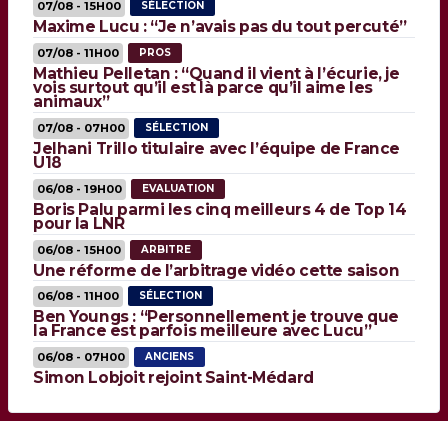
07/08 - 15H00
SÉLECTION
Maxime Lucu : “Je n’avais pas du tout percuté”
07/08 - 11H00
PROS
Mathieu Pelletan : “Quand il vient à l’écurie, je
vois surtout qu’il est là parce qu’il aime les
animaux”
07/08 - 07H00
SÉLECTION
Jelhani Trillo titulaire avec l’équipe de France
U18
06/08 - 19H00
EVALUATION
Boris Palu parmi les cinq meilleurs 4 de Top 14
pour la LNR
06/08 - 15H00
ARBITRE
Une réforme de l’arbitrage vidéo cette saison
06/08 - 11H00
SÉLECTION
Ben Youngs : “Personnellement je trouve que
la France est parfois meilleure avec Lucu”
06/08 - 07H00
ANCIENS
Simon Lobjoit rejoint Saint-Médard