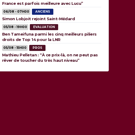
France est parfois meilleure avec Lucu”
06/08 - 07H00
ANCIENS
Simon Lobjoit rejoint Saint-Médard
05/08 - 19H00
EVALUATION
Ben Tameifuna parmi les cinq meilleurs piliers
droits de Top 14 pour la LNR
05/08 - 15H00
PROS
Mathieu Pelletan : “À ce prix-là, on ne peut pas
rêver de toucher du très haut niveau”