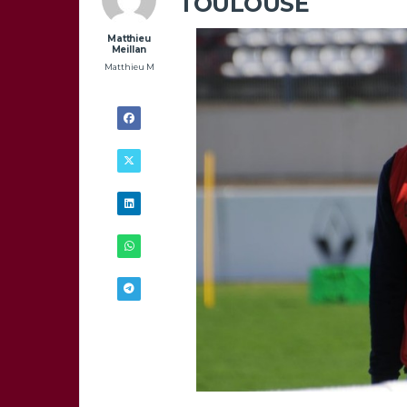
TOULOUSE
Matthieu
Meillan
Matthieu M
19/03 -
14H00