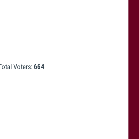
es)
Total Voters:
664