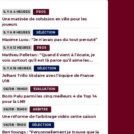
IL Y A 4 HEURES
PROS
Une matinée de cohésion en ville pour les
joueurs
IL Y A 8 HEURES
SÉLECTION
Maxime Lucu : “Je n’avais pas du tout percuté”
IL Y A 12 HEURES
PROS
Mathieu Pelletan : “Quand il vient à l’écurie, je
vois surtout qu’il est là parce qu’il aime les
animaux”
IL Y A 16 HEURES
SÉLECTION
Jelhani Trillo titulaire avec l’équipe de France
U18
06/08 - 19H00
EVALUATION
Boris Palu parmi les cinq meilleurs 4 de Top 14
pour la LNR
06/08 - 15H00
ARBITRE
Une réforme de l’arbitrage vidéo cette saison
06/08 - 11H00
SÉLECTION
Ben Youngs : “Personnellement je trouve que la