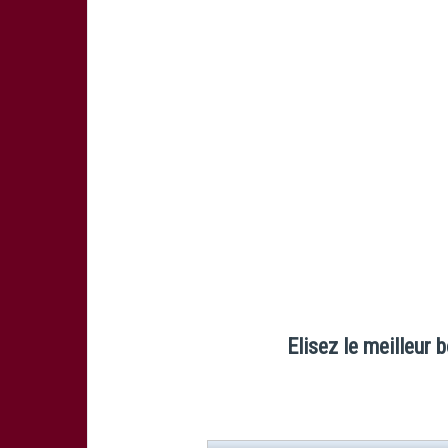
Elisez le meilleur 
Louis-Benoit Madaule
(50%, 329 Vot