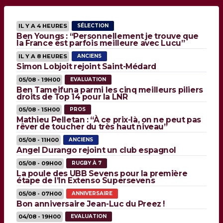
IL Y A 4 HEURES
SÉLECTION
Ben Youngs : “Personnellement je trouve que
la France est parfois meilleure avec Lucu”
IL Y A 8 HEURES
ANCIENS
Simon Lobjoit rejoint Saint-Médard
05/08 - 19H00
EVALUATION
Ben Tameifuna parmi les cinq meilleurs piliers
droits de Top 14 pour la LNR
05/08 - 15H00
PROS
Mathieu Pelletan : “À ce prix-là, on ne peut pas
rêver de toucher du très haut niveau”
05/08 - 11H00
ANCIENS
Angel Durango rejoint un club espagnol
05/08 - 09H00
RUGBY À 7
La poule des UBB Sevens pour la première
étape de l’In Extenso Supersevens
05/08 - 07H00
ANNIVERSAIRE
Bon anniversaire Jean-Luc du Preez !
04/08 - 19H00
EVALUATION