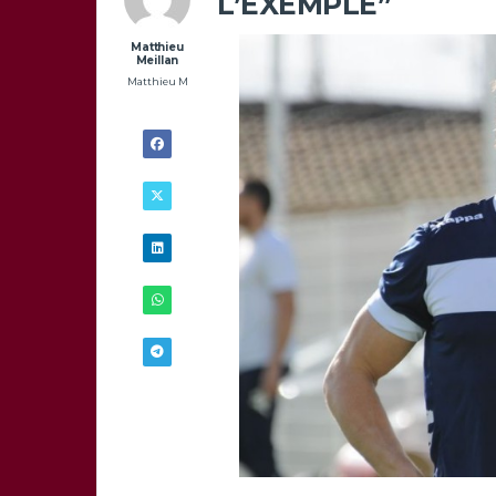
L’EXEMPLE”
Matthieu
Meillan
Matthieu M
25/03 -
15H00