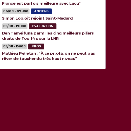
France est parfois meilleure avec Lucu”
06/08 - 07H00
ANCIENS
Simon Lobjoit rejoint Saint-Médard
05/08 - 19H00
EVALUATION
Ben Tameifuna parmi les cinq meilleurs piliers
droits de Top 14 pour la LNR
05/08 - 15H00
PROS
Mathieu Pelletan : “À ce prix-là, on ne peut pas
rêver de toucher du très haut niveau”