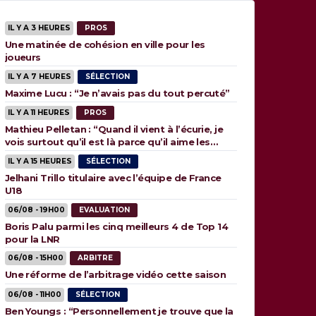
IL Y A 3 HEURES
PROS
Une matinée de cohésion en ville pour les
joueurs
IL Y A 7 HEURES
SÉLECTION
Maxime Lucu : “Je n’avais pas du tout percuté”
IL Y A 11 HEURES
PROS
Mathieu Pelletan : “Quand il vient à l’écurie, je
vois surtout qu’il est là parce qu’il aime les
animaux”
IL Y A 15 HEURES
SÉLECTION
Jelhani Trillo titulaire avec l’équipe de France
U18
06/08 - 19H00
EVALUATION
Boris Palu parmi les cinq meilleurs 4 de Top 14
pour la LNR
06/08 - 15H00
ARBITRE
Une réforme de l’arbitrage vidéo cette saison
06/08 - 11H00
SÉLECTION
Ben Youngs : “Personnellement je trouve que la