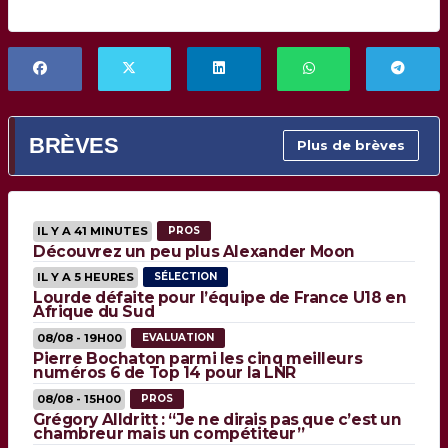
BRÈVES
Plus de brèves
IL Y A 41 MINUTES
PROS
Découvrez un peu plus Alexander Moon
IL Y A 5 HEURES
SÉLECTION
Lourde défaite pour l’équipe de France U18 en
Afrique du Sud
08/08 - 19H00
EVALUATION
Pierre Bochaton parmi les cinq meilleurs
numéros 6 de Top 14 pour la LNR
08/08 - 15H00
PROS
Grégory Alldritt : “Je ne dirais pas que c’est un
chambreur mais un compétiteur”