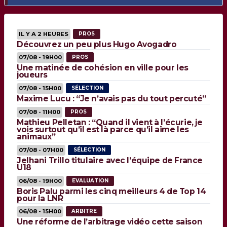
IL Y A 2 HEURES
PROS
Découvrez un peu plus Hugo Avogadro
07/08 - 19H00
PROS
Une matinée de cohésion en ville pour les
joueurs
07/08 - 15H00
SÉLECTION
Maxime Lucu : “Je n’avais pas du tout percuté”
07/08 - 11H00
PROS
Mathieu Pelletan : “Quand il vient à l’écurie, je
vois surtout qu’il est là parce qu’il aime les
animaux”
07/08 - 07H00
SÉLECTION
Jelhani Trillo titulaire avec l’équipe de France
U18
06/08 - 19H00
EVALUATION
Boris Palu parmi les cinq meilleurs 4 de Top 14
pour la LNR
06/08 - 15H00
ARBITRE
Une réforme de l’arbitrage vidéo cette saison