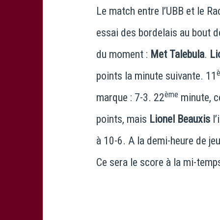
Le match entre l’UBB et le R
essai des bordelais au bout d
du moment :
Met Talebula
.
Li
points la minute suivante. 11
ème
marque : 7-3. 22
minute, 
points, mais
Lionel Beauxis
l’
à 10-6. A la demi-heure de je
Ce sera le score à la mi-temp