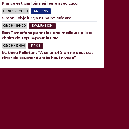
France est parfois meilleure avec Lucu”
06/08 - 07H00
ANCIENS
Simon Lobjoit rejoint Saint-Médard
05/08 - 19H00
EVALUATION
Ben Tameifuna parmi les cinq meilleurs piliers
droits de Top 14 pour la LNR
05/08 - 15H00
PROS
Mathieu Pelletan : “À ce prix-là, on ne peut pas
rêver de toucher du très haut niveau”