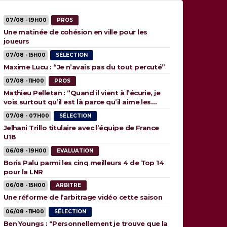
07/08 - 19H00
PROS
Une matinée de cohésion en ville pour les
joueurs
07/08 - 15H00
SÉLECTION
Maxime Lucu : “Je n’avais pas du tout percuté”
07/08 - 11H00
PROS
Mathieu Pelletan : “Quand il vient à l’écurie, je
vois surtout qu’il est là parce qu’il aime les
animaux”
07/08 - 07H00
SÉLECTION
Jelhani Trillo titulaire avec l’équipe de France
U18
06/08 - 19H00
EVALUATION
Boris Palu parmi les cinq meilleurs 4 de Top 14
pour la LNR
06/08 - 15H00
ARBITRE
Une réforme de l’arbitrage vidéo cette saison
06/08 - 11H00
SÉLECTION
Ben Youngs : “Personnellement je trouve que la