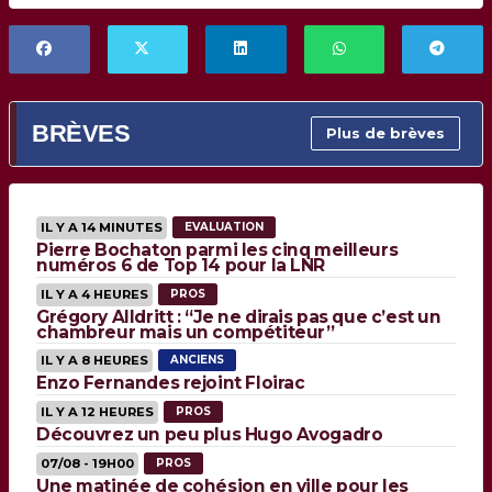
BRÈVES
Plus de brèves
IL Y A 14 MINUTES
EVALUATION
Pierre Bochaton parmi les cinq meilleurs
numéros 6 de Top 14 pour la LNR
IL Y A 4 HEURES
PROS
Grégory Alldritt : “Je ne dirais pas que c’est un
chambreur mais un compétiteur”
IL Y A 8 HEURES
ANCIENS
Enzo Fernandes rejoint Floirac
IL Y A 12 HEURES
PROS
Découvrez un peu plus Hugo Avogadro
07/08 - 19H00
PROS
Une matinée de cohésion en ville pour les